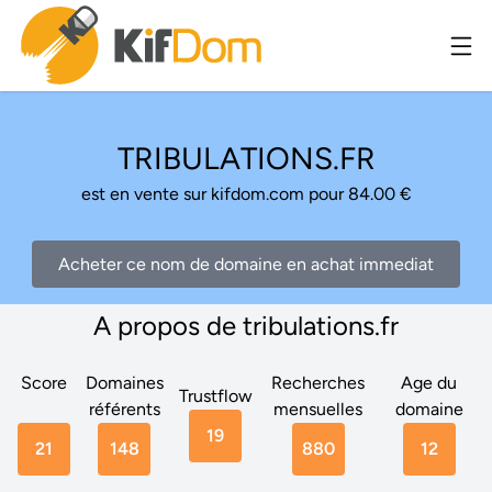
TRIBULATIONS.FR
est en vente sur kifdom.com pour 84.00 €
Acheter ce nom de domaine en achat immediat
A propos de tribulations.fr
Score
Domaines
Recherches
Age du
Trustflow
référents
mensuelles
domaine
19
21
148
880
12