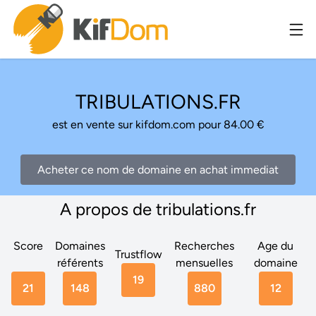
TRIBULATIONS.FR
est en vente sur kifdom.com pour 84.00 €
Acheter ce nom de domaine en achat immediat
A propos de tribulations.fr
Score
Domaines
Recherches
Age du
Trustflow
référents
mensuelles
domaine
19
21
148
880
12